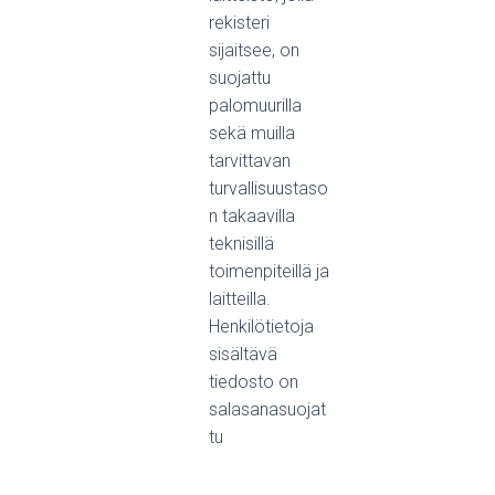
rekisteri
sijaitsee, on
suojattu
palomuurilla
sekä muilla
tarvittavan
turvallisuustaso
n takaavilla
teknisillä
toimenpiteillä ja
laitteilla.
Henkilötietoja
sisältävä
tiedosto on
salasanasuojat
tu