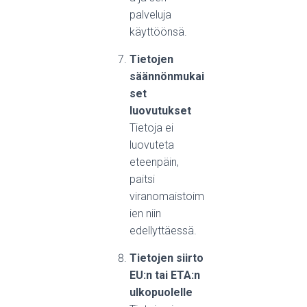
palveluja
käyttöönsä.
Tietojen
säännönmukai
set
luovutukset
Tietoja ei
luovuteta
eteenpäin,
paitsi
viranomaistoim
ien niin
edellyttäessä.
Tietojen siirto
EU:n tai ETA:n
ulkopuolelle