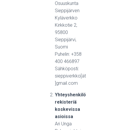
Osuuskunta
Sieppijärven
Kyläverkko
Kirkkotie 2,
95800
Sieppijärvi,
Suomi
Puhelin: +358
400 466897
Sähköposti:
sieppiverkko[ät
]gmail.com
Yhteyshenkilö
rekisteriä
koskevissa
asioissa
Ari Unga