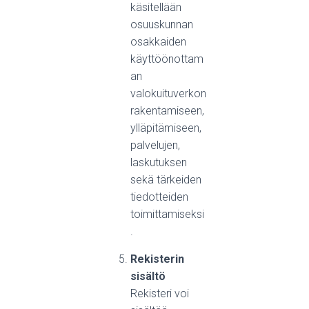
käsitellään
osuuskunnan
osakkaiden
käyttöönottam
an
valokuituverkon
rakentamiseen,
ylläpitämiseen,
palvelujen,
laskutuksen
sekä tärkeiden
tiedotteiden
toimittamiseksi
.
Rekisterin
sisältö
Rekisteri voi