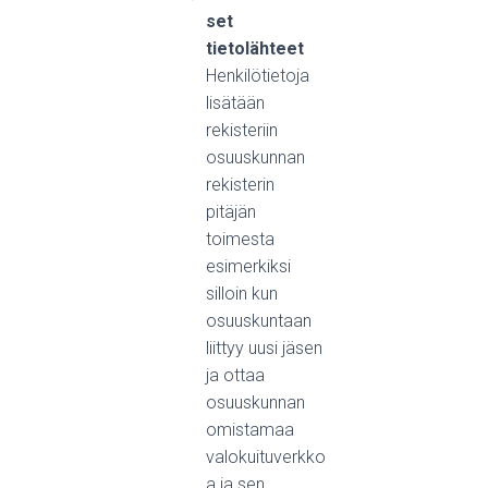
set
tietolähteet
Henkilötietoja
lisätään
rekisteriin
osuuskunnan
rekisterin
pitäjän
toimesta
esimerkiksi
silloin kun
osuuskuntaan
liittyy uusi jäsen
ja ottaa
osuuskunnan
omistamaa
valokuituverkko
a ja sen