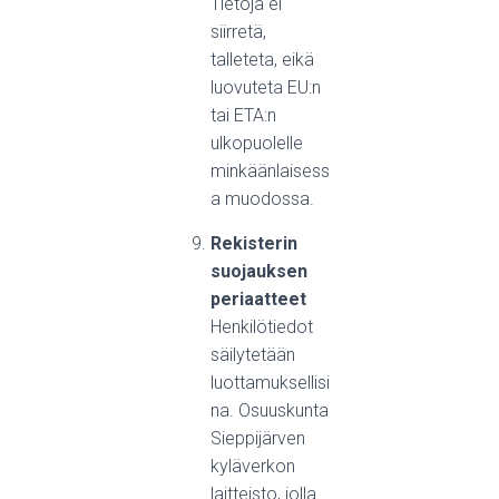
Tietoja ei
siirretä,
talleteta, eikä
luovuteta EU:n
tai ETA:n
ulkopuolelle
minkäänlaisess
a muodossa.
Rekisterin
suojauksen
periaatteet
Henkilötiedot
säilytetään
luottamuksellisi
na. Osuuskunta
Sieppijärven
kyläverkon
laitteisto, jolla