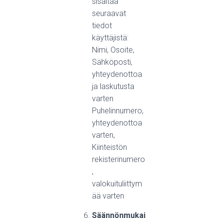
sisältää
seuraavat
tiedot
käyttäjistä:
Nimi, Osoite,
Sähköposti,
yhteydenottoa
ja laskutusta
varten
Puhelinnumero,
yhteydenottoa
varten,
Kiinteistön
rekisterinumero
,
valokuituliittym
ää varten
Säännönmukai