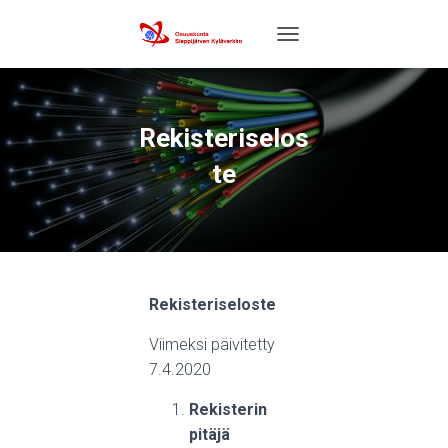
T
O
G
G
L
Rekisteriselos
E
N
te
A
V
I
G
A
T
I
Rekisteriseloste
O
N
Viimeksi päivitetty
7.4.2020
Rekisterin
pitäjä