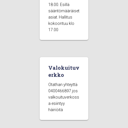
18.00. Esillä
sääntömääräiset
asiat. Hallitus
kokoontuu klo
17.00
Valokuituv
erkko
Otathan yhteyttä
0400466897 jos
valkouituverkoss
a esiintyy
häiriöitä