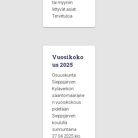
tai myyniin
liittyvät asiat.
Tervetuloa
Vuosikoko
us 2025
Osuuskunta
Sieppijärven
Kyläverkon
sääntömääräine
n vuosikokous
pidetään
Sieppijärven
koululla
sunnuntaina
27.04.2025 klo