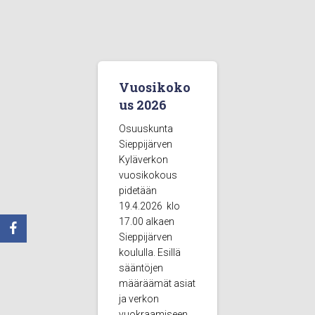
Vuosikoko
us 2026
Osuuskunta
Sieppijärven
Kyläverkon
vuosikokous
pidetään
19.4.2026 klo
17.00 alkaen
Sieppijärven
koululla. Esillä
sääntöjen
määräämät asiat
ja verkon
vuokraamiseen