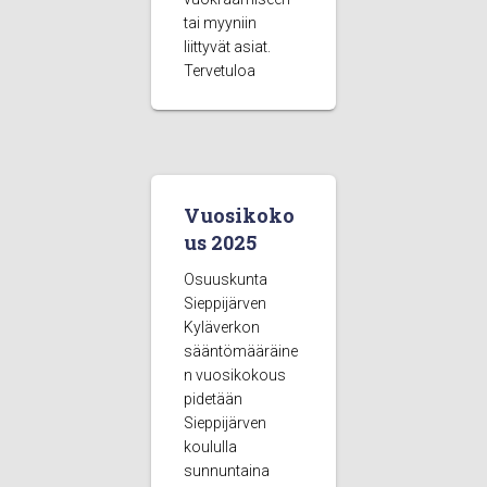
tai myyniin
liittyvät asiat.
Tervetuloa
Vuosikoko
us 2025
Osuuskunta
Sieppijärven
Kyläverkon
sääntömääräine
n vuosikokous
pidetään
Sieppijärven
koululla
sunnuntaina